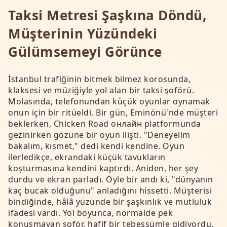
Taksi Metresi Şaşkına Döndü,
Müşterinin Yüzündeki
Gülümsemeyi Görünce
İstanbul trafiğinin bitmek bilmez korosunda,
klaksesi ve müziğiyle yol alan bir taksi şoförü.
Molasında, telefonundan küçük oyunlar oynamak
onun için bir ritüeldi. Bir gün, Eminönü'nde müşteri
beklerken, Chicken Road онлайн platformunda
gezinirken gözüne bir oyun ilişti. "Deneyelim
bakalım, kısmet," dedi kendi kendine. Oyun
ilerledikçe, ekrandaki küçük tavukların
koşturmasına kendini kaptırdı. Aniden, her şey
durdu ve ekran parladı. Öyle bir andı ki, "dünyanın
kaç bucak olduğunu" anladığını hissetti. Müşterisi
bindiğinde, hâlâ yüzünde bir şaşkınlık ve mutluluk
ifadesi vardı. Yol boyunca, normalde pek
konuşmayan şoför, hafif bir tebessümle gidiyordu.