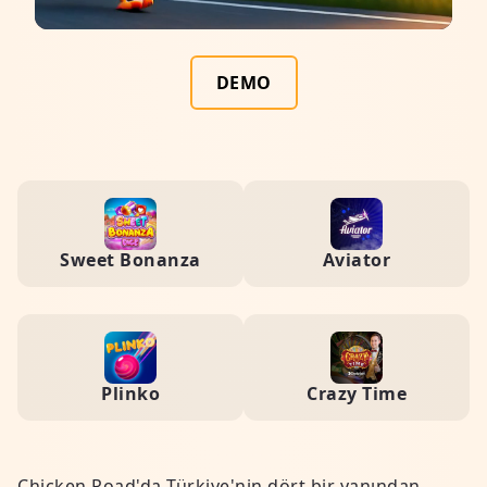
DEMO
Sweet Bonanza
Aviator
Plinko
Crazy Time
Chicken Road'da Türkiye'nin dört bir yanından