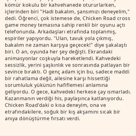
kömür kokulu bir kahvehanede otururlarken,
içlerinden biri "Hadi bakalım, şansımızı deneyelim,"
dedi. Öğrenci, çok istemese de, Chicken Road cross
game money temasına sahip renkli bir oyunu açtı
telefonunda. Arkadaşları etrafında toplanmış,
espiriler yapıyordu. "Ulan, tavuk yola çıkmış,
bakalım ne zaman karşıya geçecek!" diye şakalaştı
biri. O an, oyunda her şey değişti. Ekrandaki
animasyonlar coşkuyla hareketlendi. Kahvedeki
sessizlik, yerini şaşkınlık ve sonrasında patlayan bir
sevince bıraktı. O genç adam için bu, sadece maddi
bir rahatlama değil, ailesine karşı hissettiği
sorumluluk yükünün hafiflemesi anlamına
geliyordu. O gece, kahvedeki herkese çay ısmarladı.
Kazanmanın verdiği his, paylaşınca katlanıyordu.
Chicken Road'daki o kısa deneyim, ona ve
etrafındakilere, soğuk bir kış akşamını sıcak bir
anıya dönüştürme fırsatı verdi.