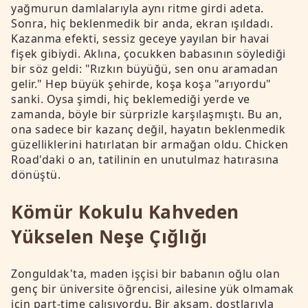
yağmurun damlalarıyla aynı ritme girdi adeta.
Sonra, hiç beklenmedik bir anda, ekran ışıldadı.
Kazanma efekti, sessiz geceye yayılan bir havai
fişek gibiydi. Aklına, çocukken babasının söylediği
bir söz geldi: "Rızkın büyüğü, sen onu aramadan
gelir." Hep büyük şehirde, koşa koşa "arıyordu"
sanki. Oysa şimdi, hiç beklemediği yerde ve
zamanda, böyle bir sürprizle karşılaşmıştı. Bu an,
ona sadece bir kazanç değil, hayatın beklenmedik
güzelliklerini hatırlatan bir armağan oldu. Chicken
Road'daki o an, tatilinin en unutulmaz hatırasına
dönüştü.
Kömür Kokulu Kahveden
Yükselen Neşe Çığlığı
Zonguldak'ta, maden işçisi bir babanın oğlu olan
genç bir üniversite öğrencisi, ailesine yük olmamak
için part-time çalışıyordu. Bir akşam, dostlarıyla