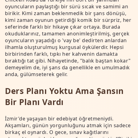
oyuncuların paylaştığı bir sürü sıcak ve samimi an
birikir. Kimi zaman beklenmedik bir şans dönüşü,
kimi zaman oyunun getirdiği komik bir sürpriz, her
seferinde farklı bir hikaye çıkar ortaya. Burada
okuduklarınız, tamamen anonimleştirilmiş, gerçek
oyuncuların yaşadığı o 'vay be' dedirten anlardan
ilhamla oluşturulmuş kurgusal öykülerdir. Hepsi
birbirinden farklı, tıpkı her kahvenin damakta
bıraktığı tat gibi. Nihayetinde, "balık baştan kokar"
demeyelim de, iyi şans da genellikle en umulmadık
anda, gülümseterek gelir.
Ders Planı Yoktu Ama Şansın
Bir Planı Vardı
İzmir'de yaşayan bir edebiyat öğretmeniydi.
Akşamları, günün yorgunluğunu atmak için sadece
birkaç el oynardı. O gece, sınav kağıtlarını