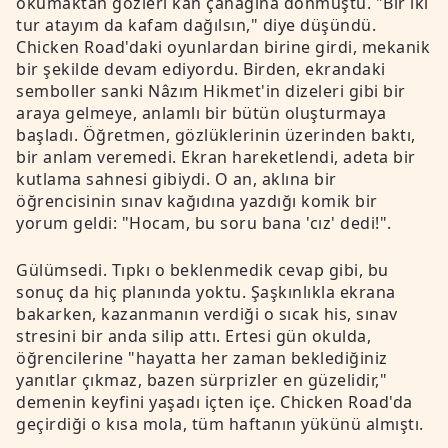
okumaktan gözleri kan çanağına dönmüştü. "Bir iki
tur atayım da kafam dağılsın," diye düşündü.
Chicken Road'daki oyunlardan birine girdi, mekanik
bir şekilde devam ediyordu. Birden, ekrandaki
semboller sanki Nâzım Hikmet'in dizeleri gibi bir
araya gelmeye, anlamlı bir bütün oluşturmaya
başladı. Öğretmen, gözlüklerinin üzerinden baktı,
bir anlam veremedi. Ekran hareketlendi, adeta bir
kutlama sahnesi gibiydi. O an, aklına bir
öğrencisinin sınav kağıdına yazdığı komik bir
yorum geldi: "Hocam, bu soru bana 'cız' dedi!".
Gülümsedi. Tıpkı o beklenmedik cevap gibi, bu
sonuç da hiç planında yoktu. Şaşkınlıkla ekrana
bakarken, kazanmanın verdiği o sıcak his, sınav
stresini bir anda silip attı. Ertesi gün okulda,
öğrencilerine "hayatta her zaman beklediğiniz
yanıtlar çıkmaz, bazen sürprizler en güzelidir,"
demenin keyfini yaşadı içten içe. Chicken Road'da
geçirdiği o kısa mola, tüm haftanın yükünü almıştı.